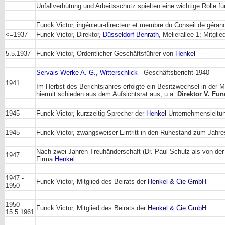
Unfallverhütung und Arbeitsschutz spielten eine wichtige Rolle für
Funck Victor, ingénieur-directeur et membre du Conseil de géran
<=1937
Funck Victor, Direktor,
Düsseldorf-Benrath
, Melierallee 1; Mitgli
5.5.1937
Funck Victor, Ordentlicher Geschäftsführer von
Henkel
Servais Werke A.-G., Witterschlick
- Geschäftsbericht 1940
1941
Im Herbst des Berichtsjahres erfolgte ein Besitzwechsel in der M
hiermit schieden aus dem Aufsichtsrat aus, u.a.
Direktor V. Fun
1945
Funck Victor, kurzzeitig Sprecher der
Henkel
-Unternehmensleitun
1945
Funck Victor, zwangsweiser Eintritt in den Ruhestand zum Jahr
Nach zwei Jahren Treuhänderschaft (Dr. Paul Schulz als von der 
1947
Firma
Henkel
1947 -
Funck Victor, Mitglied des Beirats der
Henkel & Cie GmbH
1950
1950 -
Funck Victor, Mitglied des Beirats der
Henkel & Cie GmbH
15.5.1961