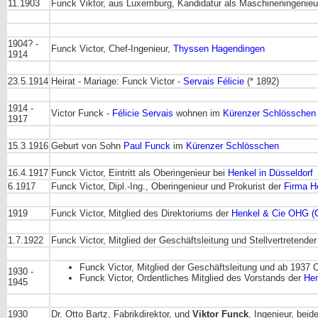
11.1903
Funck Viktor, aus Luxemburg, Kandidatur als Maschineningenieu
1904? -
Funck Victor, Chef-Ingenieur,
Thyssen Hagendingen
1914
23.5.1914
Heirat - Mariage: Funck Victor -
Servais
Félicie
(* 1892)
1914 -
Victor Funck -
Félicie Servais
wohnen im
Kürenzer Schlösschen
1917
15.3.1916
Geburt von Sohn
Paul Funck
im
Kürenzer Schlösschen
16.4.1917
Funck Victor, Eintritt als Oberingenieur bei
Henkel in Düsseldorf
6.1917
Funck Victor, Dipl.-Ing., Oberingenieur und Prokurist der
Firma H
1919
Funck Victor, Mitglied des Direktoriums der
Henkel & Cie OHG (O
1.7.1922
Funck Victor, Mitglied der Geschäftsleitung und Stellvertretende
Funck Victor, Mitglied der Geschäftsleitung und ab 1937 
1930 -
Funck Victor, Ordentliches Mitglied des Vorstands der
Hen
1945
1930
Dr. Otto Bartz, Fabrikdirektor, und
Viktor Funck
, Ingenieur, beid