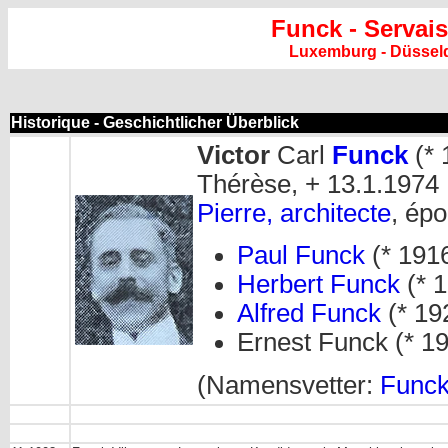
Funck - Servais
Luxemburg - Düsseld
Historique - Geschichtlicher Überblick
Victor
Carl
Funck
(* 
Thérèse, + 13.1.1974 D
Pierre, architecte
, ép
Paul Funck
(* 191
Herbert Funck
(* 1
Alfred Funck
(* 19
Ernest Funck (* 19
(Namensvetter:
Funck