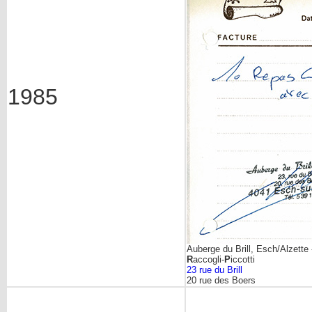
1985
Auberge du Brill, Esch/Alzette 
R
accogli-
P
iccotti
23 rue du Brill
20 rue des Boers