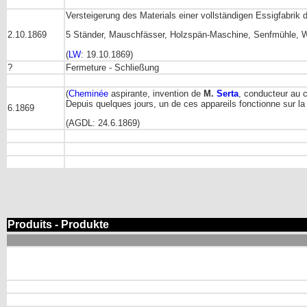
Versteigerung des Materials einer vollständigen Essigfabrik 
2.10.1869
5 Ständer, Mauschfässer, Holzspän-Maschine, Senfmühle, W
(
LW
: 19.10.1869)
?
Fermeture - Schließung
(
Cheminée
aspirante, invention de
M.
Serta
, conducteur au c
Depuis quelques jours, un de ces appareils fonctionne sur l
6.1869
(AGDL: 24.6.1869)
Produits - Produkte