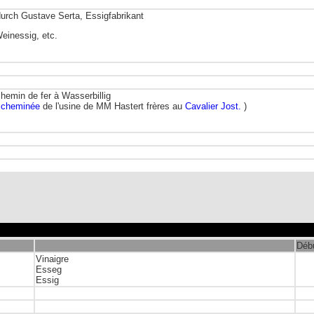
durch Gustave Serta, Essigfabrikant
einessig, etc.
hemin de fer à Wasserbillig
a
cheminée
de l'usine de MM Hastert frères au
Cavalier Jost.
)
Débu
Vinaigre
Esseg
Essig