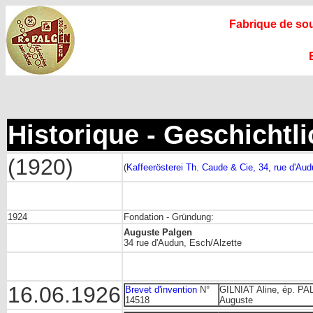
Fabrique de sou
Historique - Geschichtl
(1920)
(
Kaffeerösterei Th. Caude & Cie, 34, rue d'Au
1924
Fondation - Gründung:
Auguste Palgen
34 rue d'Audun, Esch/Alzette
16.06.1926
Brevet d'invention
N°
GILNIAT Aline, ép. P
14518
Auguste