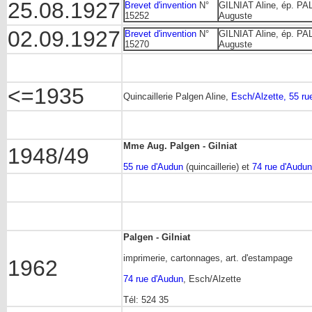
25.08.1927
Brevet d'invention
N°
GILNIAT Aline, ép. P
15252
Auguste
02.09.1927
Brevet d'invention
N°
GILNIAT Aline, ép. P
15270
Auguste
<=1935
Quincaillerie Palgen Aline,
Esch/Alzette, 55 ru
Mme Aug. Palgen - Gilniat
1948/49
55 rue d'Audun
(quincaillerie) et
74 rue d'Audun
Palgen - Gilniat
imprimerie, cartonnages, art. d'estampage
1962
74 rue d'Audun
, Esch/Alzette
Tél: 524 35