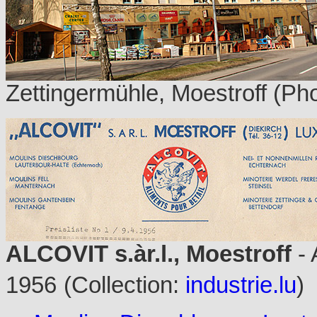
Zettingermühle, Moestroff (Ph
ALCOVIT s.àr.l., Moestroff
- 
1956
(Collection:
industrie.lu
)