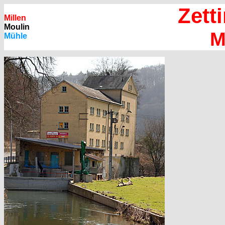
Zett
Millen
Moulin
M
Mühle