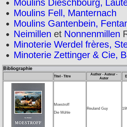
Moulins Dieschbourg, Laute
Moulins Fell, Manternach
Moulins Gantenbein, Fenta
Neimillen
et
Nonnenmillen
R
Minoterie Werdel frères, Ste
Minoterie Zettinger & Cie, B
Bibliographie
Author - Auteur -
Titel - Titre
D
Autor
Moestroff
Reuland Guy
19
Die Mühle