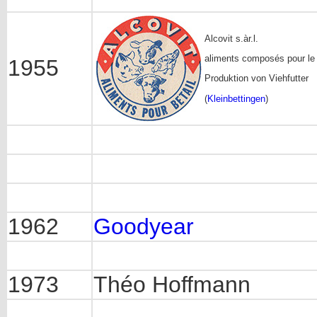
Alcovit s.àr.l.
aliments composés pour le 
1955
Produktion von Viehfutter
(
Kleinbettingen
)
1962
Goodyear
1973
Théo Hoffmann