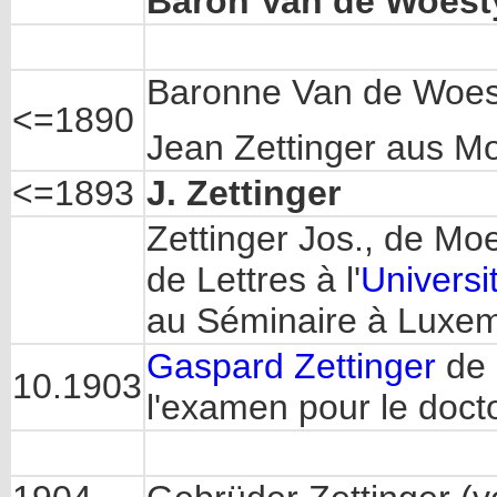
Baron Van de Woest
Baronne Van de Woest
<=1890
Jean Zettinger aus Mo
<=1893
J. Zettinger
Zettinger Jos., de Moe
de Lettres à l'
Universi
au Séminaire à Luxe
Gaspard Zettinger
de 
10.1903
l'examen pour le docto