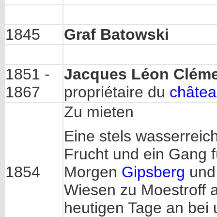
1845
Graf Batowski
1851 -
Jacques Léon Clém
1867
propriétaire du
châtea
Zu mieten
Eine stels wasserrei
Frucht und ein Gang fü
1854
Morgen
Gipsberg
und 
Wiesen zu Moestroff 
heutigen Tage an bei 