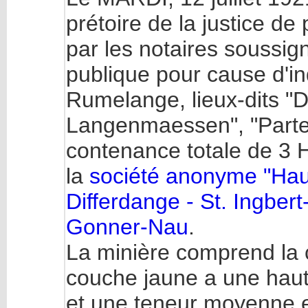
prétoire de la justice de
par les notaires soussig
publique pour cause d'in
Rumelange, lieux-dits "D
Langenmaessen", "Parten
contenance totale de 3 H
la
société anonyme "Hau
Differdange - St. Ingbe
Gonner-Nau
.
La minière comprend la c
couche jaune a une hau
et une teneur moyenne e