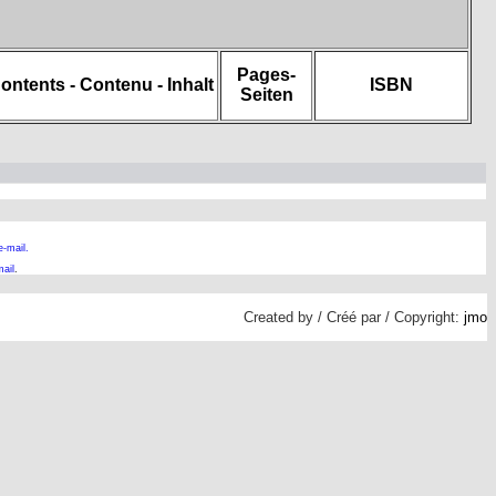
Pages-
ontents - Contenu - Inhalt
ISBN
Seiten
e-mail.
ail
.
Created by / Créé par / Copyright:
jmo