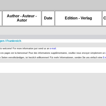
Author - Auteur -
Date
Edition - Verlag
C
Autor
gen / Frankreich
s is welcome! For more information just send us an
e-mail.
er ces pages est la bienvenue! Pour des informations supplémentaires, veuillez nous envoyer simplement un
se Seiten vervollständigen, ist herzlich willkommen! Für mehr Informationen, senden Sie uns einfach eine
E-m