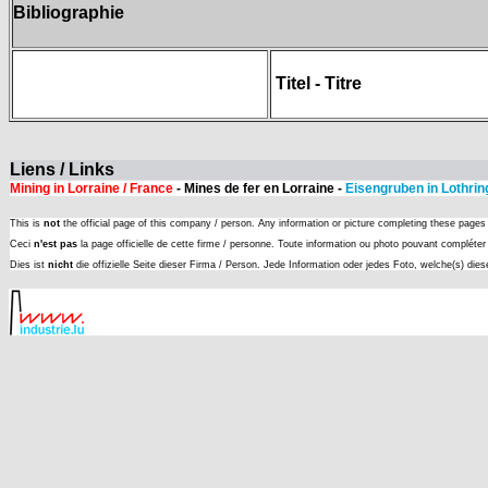
Bibliographie
Titel - Titre
Liens / Links
Mining in Lorraine / France
- Mines de fer en Lorraine -
Eisengruben in Lothrin
This is
not
the official page of this company / person. Any information or picture completing these page
Ceci
n'est pas
la page officielle de cette firme / personne. Toute information ou photo pouvant complét
Dies ist
nicht
die offizielle Seite dieser Firma / Person. Jede Information oder jedes Foto, welche(s) die