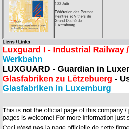
100 Joër
Fédération des Patrons
Peintres et Vitriers du
Grand-Duché de
Luxembourg
Liens / Links
Luxguard I - Industrial Railway /
Werkbahn
LUXGUARD - Guardian in Lux
Glasfabriken zu Lëtzebuerg
- U
Glasfabriken in Luxemburg
This is
not
the official page of this company /
pages is welcome! For more information just
Ceci
n'est pas
la page officielle de cette fir