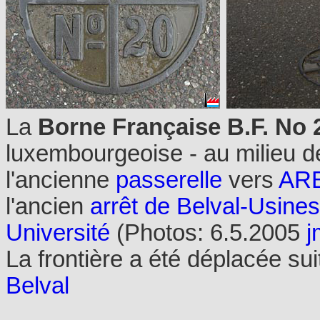
La
Borne Française B.F. No 
luxembourgeoise - au milieu de
l'ancienne
passerelle
vers
ARBE
l'ancien
arrêt de Belval-Usine
Université
(Photos: 6.5.2005
j
La frontière a été déplacée sui
Belval