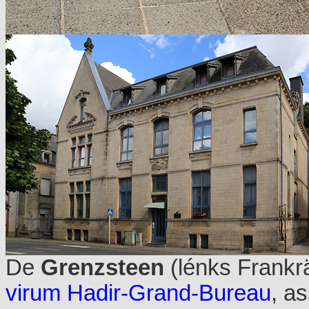
De
Grenzsteen
(lénks Frankrä
virum Hadir-Grand-Bureau
, a