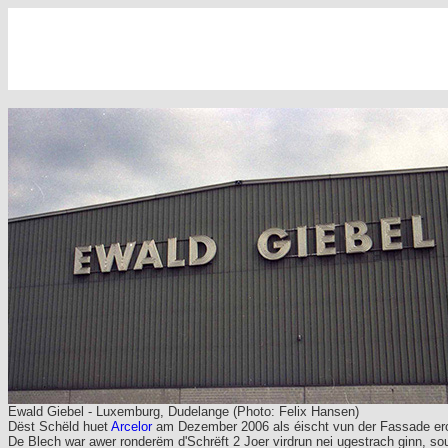
Ewald Giebel - Luxemburg, Dudelange (Photo: Felix Hansen)
Dëst Schëld huet
Arcelor
am Dezember 2006 als éischt vun der Fassade ero
De Blech war awer ronderëm d'Schrëft 2 Joer virdrun nei ugestrach ginn, so