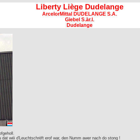
Liberty Liège Dudelange
ArcelorMittal DUDELANGE S.A.
Giebel S.àr.l.
Dudelange
fgeholl.
u dat wéi d'Leuchtschrëft erof war, den Numm awer nach do stong !