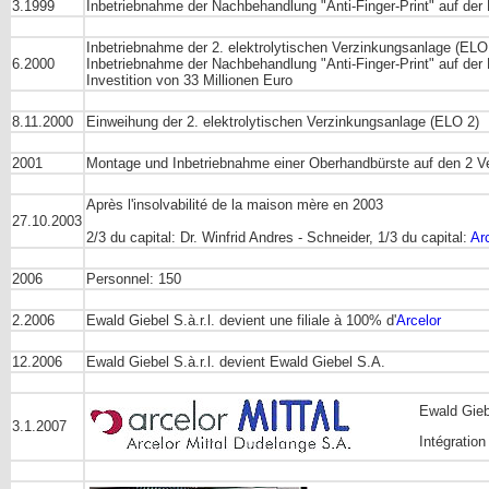
3.1999
Inbetriebnahme der Nachbehandlung "Anti-Finger-Print" auf de
Inbetriebnahme der 2. elektrolytischen Verzinkungsanlage (ELO
6.2000
Inbetriebnahme der Nachbehandlung "Anti-Finger-Print" auf der
Investition von 33 Millionen Euro
8.11.2000
Einweihung der 2. elektrolytischen Verzinkungsanlage (ELO 2)
2001
Montage und Inbetriebnahme einer Oberhandbürste auf den 2 Verz
Après l'insolvabilité de la maison mère en 2003
27.10.2003
2/3 du capital: Dr. Winfrid Andres - Schneider, 1/3 du capital:
Ar
2006
Personnel: 150
2.2006
Ewald Giebel S.à.r.l. devient une filiale à 100% d'
Arcelor
12.2006
Ewald Giebel S.à.r.l. devient Ewald Giebel S.A.
Ewald Gieb
3.1.2007
Intégratio