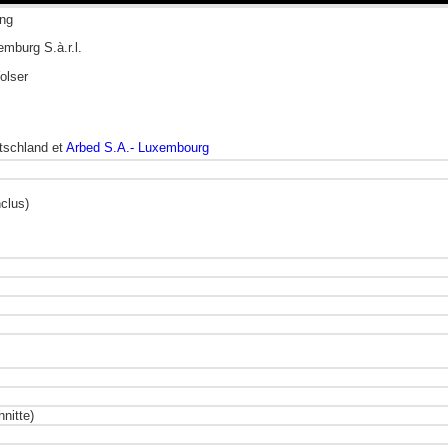
ung
mburg S.à.r.l.
olser
tschland et
Arbed S.A.- Luxembourg
nclus)
hnitte)