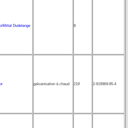
orMittal Dudelange
8
or
galvanisation à chaud
218
2-919969-85-4