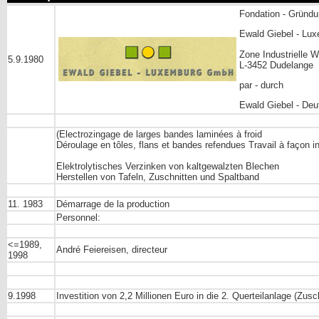
Fondation - Gründ
Ewald Giebel - Luxe
Zone Industrielle W
5.9.1980
L-3452 Dudelange
par - durch
Ewald Giebel - Deu
(Electrozingage de larges bandes laminées à froid
Déroulage en tôles, flans et bandes refendues Travail à façon i
Elektrolytisches Verzinken von kaltgewalzten Blechen
Herstellen von Tafeln, Zuschnitten und Spaltband
11. 1983
Démarrage de la production
Personnel:
<=1989,
André Feiereisen, directeur
1998
9.1998
Investition von 2,2 Millionen Euro in die 2. Querteilanlage (Zusc