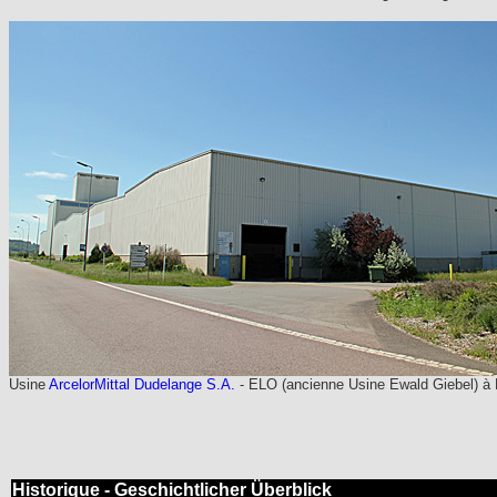
Usine
ArcelorMittal Dudelange S.A.
- ELO (ancienne Usine Ewald Giebel) à 
Historique - Geschichtlicher Überblick