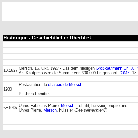
Historique - Geschichtlicher Überblick
Mersch, 16. Okt. 1927 - Das dem hiesigen
Großkaufmann Ch. J. P
10.1927
Als Kaufpreis wird die Summe von 300.000 Fr. genannt. (
OMZ
: 18
Restauration du
château de Mersch
1930
P. Uhres-Fabritius
Uhres-Fabricius Pierre,
Mersch
, Tél. 88, huissier, propriétaire
<=1935
Uhres Pierre,
Mersch
, huissier (
Dee selwechten?
)