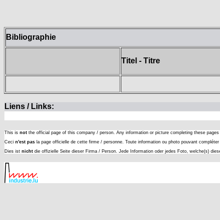
Bibliographie
Titel - Titre
Liens / Links:
This is
not
the official page of this company / person. Any information or picture completing these page
Ceci
n'est pas
la page officielle de cette firme / personne. Toute information ou photo pouvant complét
Dies ist
nicht
die offizielle Seite dieser Firma / Person. Jede Information oder jedes Foto, welche(s) die