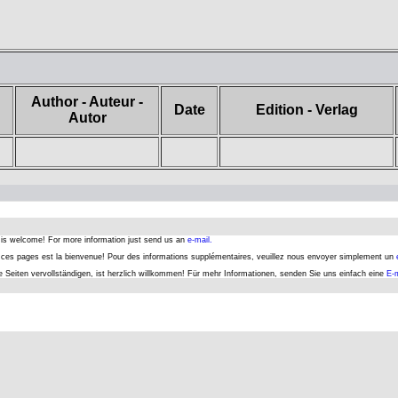
Author - Auteur -
Date
Edition - Verlag
Autor
s is welcome! For more information just send us an
e-mail.
er ces pages est la bienvenue! Pour des informations supplémentaires, veuillez nous envoyer simplement un
se Seiten vervollständigen, ist herzlich willkommen! Für mehr Informationen, senden Sie uns einfach eine
E-m