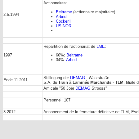
Actionnaires:
Beltrame
(actionnaire majoritaire)
2.6.1994
Arbed
Cockerill
USINOR
Répartition de l'actionariat de
LME
:
1997
66%:
Beltrame
34%:
Arbed
Stilllegung der
DEMAG
- Walzstraße
Ende 11.2011
S.A. du
Train à Laminés Marchands - TLM
, filiale 
Amicale "50 Joër
DEMAG
Strooss"
Personnel: 107
3.2012
Annoncement de la fermeture définitive de TLM, Esc