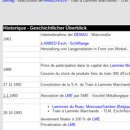
Demag
- Walzstraße bei
ARBED-Esch
- Train à Laminés Marchands - TLM 
Historique - Geschichtlicher Überblick
Inbetriebnahme der
DEMAG
- Walzstraße
1961
à
ARBED Esch - Schifflange
Herstellung von Langprodukten in Form von Winkel-,
Prise de participation dans le capital des
Laminés Ma
1988
Cession du stock de produits finis du train 300 d'Es
27.11.1992
Constitution de la S.A. du Train à Laminés Marchand
1.1.
1993
Absorption de
LME
par SME - Société Métallurgique 
Laminoirs du Ruau, Monceau/Sambre (Belgiqu
Train à Laminés Marchands - TLM, Esch/Alze
28.10.1993
deviennent filiales à 100 % de
LME
Privatisation de
LME