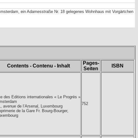
n Amsterdam, ein Adamesstraße Nr. 18 gelegenes Wohnhaus mit Vorgärtchen
Pages-
Contents - Contenu - Inhalt
ISBN
Seiten
e des Editions internationales « Le Progrès »
msterdam
752
1, avenue de l’Arsenal, Luxembourg
primerie de la Gare Fr. Bourg-Bourger,
uxembourg