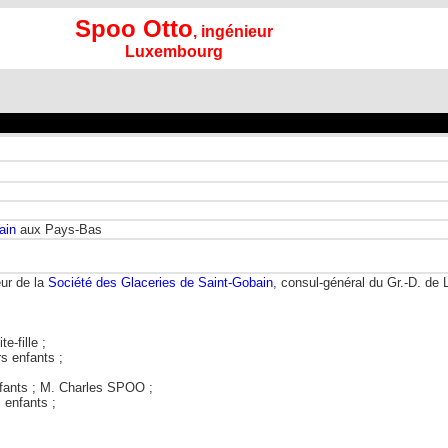
Spoo Otto
, ingénieur
Luxembourg
ain
aux Pays-Bas
eur de la
Société des Glaceries de Saint-Gobain
, consul-général du Gr.-D. d
-fille ;
 enfants ;
fants ; M. Charles SPOO ;
enfants ;