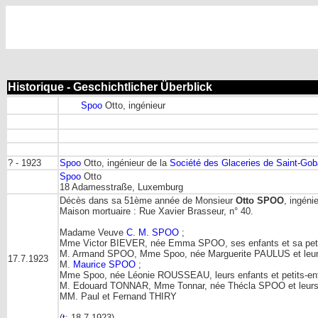
Historique - Geschichtlicher Überblick
Spoo
Otto, ingénieur
? - 1923
Spoo
Otto, ingénieur de la
Société des Glaceries de Saint-Gob
Spoo
Otto
18 Adamesstraße, Luxemburg
Décès dans sa 51ème année de Monsieur
Otto SPOO
, ingéni
Maison mortuaire : Rue Xavier Brasseur, n° 40.
Madame Veuve
C. M. SPOO
;
Mme Victor BIEVER, née Emma SPOO, ses enfants et sa petite
M. Armand SPOO, Mme Spoo, née Marguerite PAULUS et leurs
17.7.1923
M.
Maurice SPOO
;
Mme Spoo, née Léonie ROUSSEAU, leurs enfants et petits-en
M. Edouard TONNAR, Mme Tonnar, née Thécla SPOO et leurs 
MM. Paul et Fernand THIRY
(
t
: 18.7.1923)