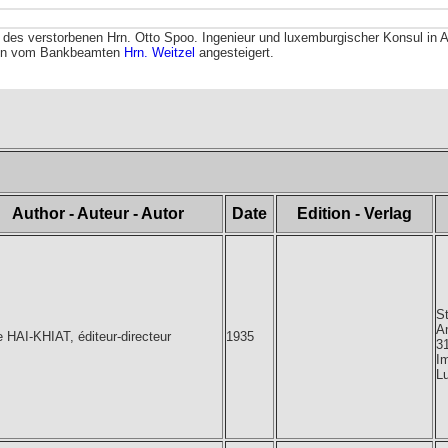
en des verstorbenen Hrn. Otto Spoo. Ingenieur und luxemburgischer Konsul i
anken vom Bankbeamten
Hrn. Weitzel
angesteigert.
Author - Auteur - Autor
Date
Edition - Verlag
St
A
e HAI-KHIAT, éditeur-directeur
1935
3
Im
L