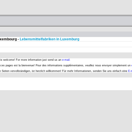
Luxembourg -
Lebensmittelfabriken in Luxemburg
s is welcome! For more information just send us an
e-mail.
er ces pages est la bienvenue! Pour des informations supplémentaires, veuillez nous envoyer simplement un
se Seiten vervollständigen, ist herzlich willkommen! Für mehr Informationen, senden Sie uns einfach eine
E-m