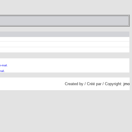
e-mail.
ail
.
Created by / Créé par / Copyright:
jmo