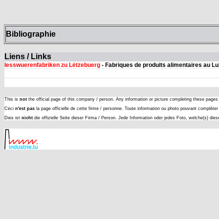
Bibliographie
Liens / Links
Iesswuerenfabriken zu Lëtzebuerg
- Fabriques de produits alimentaires au 
This is
not
the official page of this company / person. Any information or picture completing these page
Ceci
n'est pas
la page officielle de cette firme / personne. Toute information ou photo pouvant complét
Dies ist
nicht
die offizielle Seite dieser Firma / Person. Jede Information oder jedes Foto, welche(s) die