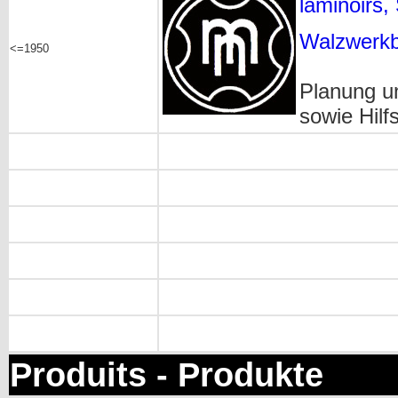
laminoirs, 
Walzwerkb
<=1950
Planung u
sowie Hilf
Produits - Produkte