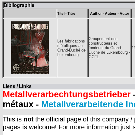
Bibliographie
Titel - Titre
Author - Auteur - Autor
Groupement des
Les fabrications
constructeurs et
métalliques au
fondeurs du Grand-
1
Grand-Duché de
Duché de Luxembourg -
Luxembourg
GCFL
Liens / Links
Metallverarbechtungsbetrieber
-
métaux -
Metallverarbeitende In
This is
not
the official page of this company /
pages is welcome! For more information just