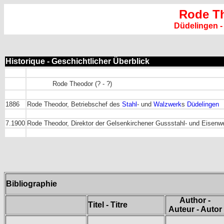
Rode T
Düdelingen 
Historique - Geschichtlicher Überblick
Rode Theodor (? - ?)
1886
Rode Theodor, Betriebschef des
Stahl
- und
Walzwerk
s
Düdelingen
7.1900
Rode Theodor, Direktor der Gelsenkirchener Gussstahl- und Eisenw
Bibliographie
Author -
Titel - Titre
Auteur - Autor