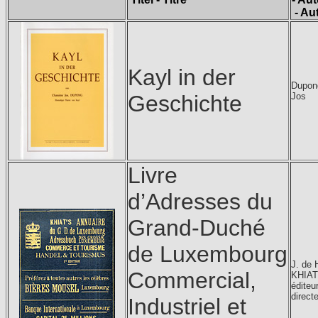
- Au
Kayl in der
Dupon
Geschichte
Jos
Livre
d’Adresses du
Grand-Duché
de Luxembourg
J. de 
Commercial,
KHIAT
éditeur
direct
Industriel et