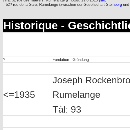
Villa, 52 rue des Martyrs, Rumelange (Photos: 19.8.2013
jmo
)
= 52? rue de la Gare, Rumelange (zwischen der Gesellschaft
Steinberg
un
Historique - Geschichtl
?
Fondation - Gründung
Joseph Rockenbro
<=1935
Rumelange
Tàl: 93