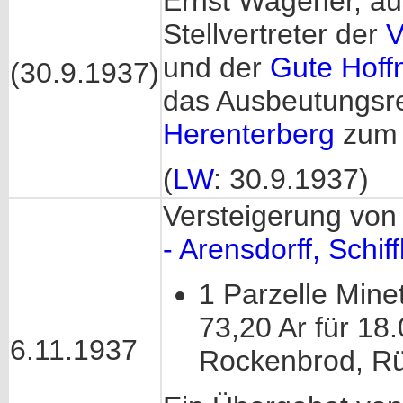
Ernst Wagener, au
Stellvertreter der
V
und der
Gute Hoff
(30.9.1937)
das Ausbeutungsr
Herenterberg
zum 
(
LW
: 30.9.1937)
Versteigerung von
- Arensdorff, Schif
1 Parzelle Minet
73,20 Ar für 18
6.11.1937
Rockenbrod, R