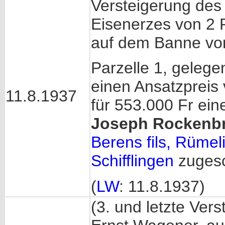
Versteigerung des
Eisenerzes von 2 P
auf dem Banne von
Parzelle 1, geleg
einen Ansatzpreis 
11.8.1937
für 553.000 Fr ei
Joseph Rockenbr
Berens fils, Rümel
Schifflingen
zuges
(
LW
: 11.8.1937)
(3. und letzte Vers