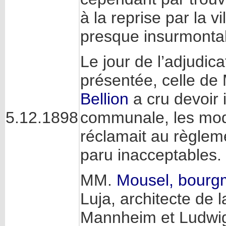
à la reprise par la v
presque insurmonta
Le jour de l’adjudic
présentée, celle de
Bellion
a cru devoir 
communale, les modi
5.12.1898
réclamait au règlem
paru inacceptables.
MM.
Mousel, bourg
Luja, architecte de 
Mannheim et Ludwigs