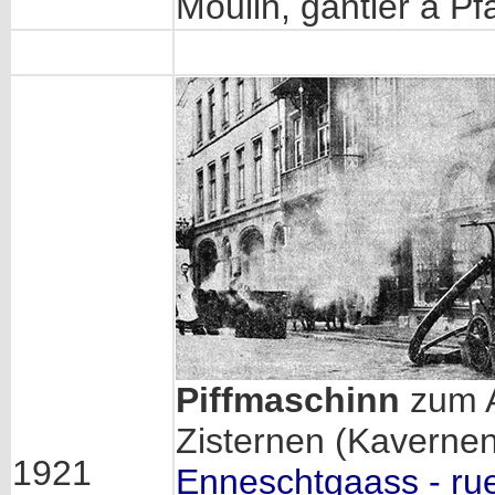
Moulin, gantier à Pfa
Piffmaschinn
zum A
Zisternen (Kavernen
1921
Enneschtgaass - r