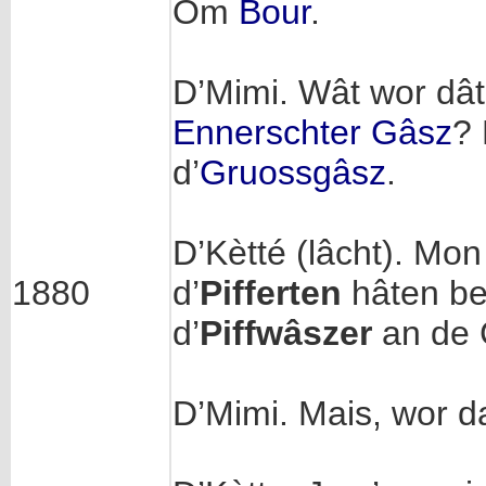
Om
Bour
.
D’Mimi. Wât wor dât 
Ennerschter Gâsz
? 
d’
Gruossgâsz
.
D’Kètté (lâcht). Mon 
1880
d’
Pifferten
hâten b
d’
Piffwâszer
an de C
D’Mimi. Mais, wor d