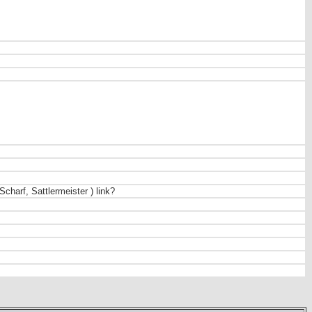
charf, Sattlermeister ) link?