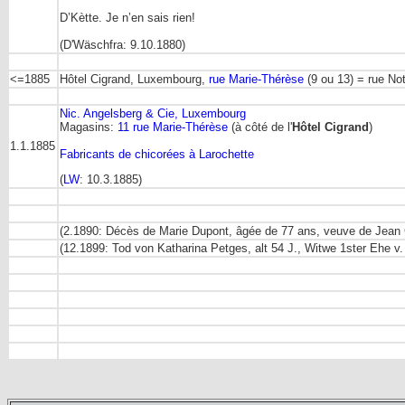
D’Kètte. Je n’en sais rien!
(D'Wäschfra: 9.10.1880)
<=1885
Hôtel Cigrand, Luxembourg,
rue Marie-Thérèse
(9 ou 13) = rue N
Nic. Angelsberg & Cie, Luxembourg
Magasins:
11 rue Marie-Thérèse
(à côté de l'
Hôtel Cigrand
)
1.1.1885
Fabricants de chicorées à Larochette
(
LW
: 10.3.1885)
(2.1890: Décès de Marie Dupont, âgée de 77 ans, veuve de Jean C
(12.1899: Tod von Katharina Petges, alt 54 J., Witwe 1ster Ehe v