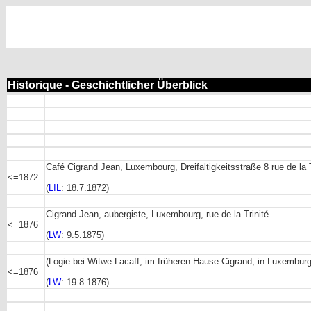
Historique - Geschichtlicher Überblick
Café Cigrand Jean
,
Luxembourg,
Dreifaltigkeitsstraße 8 rue de la 
<=1872
(
LIL
: 18.7.1872)
Cigrand
Jean,
aubergiste, Luxembourg,
rue de la Trinité
<=1876
(
LW
: 9.5.1875)
(Logie bei Witwe Lacaff, im früheren Hause Cigrand, in Luxemburg
<=1876
(
LW
: 19.8.1876)