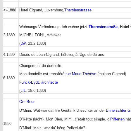
<=1880
Hotel Cigrand, Luxemburg,
Thersienstrasse
Wohnungs-Veränderung. Ich wohne jetzt
Theresienstraße
, Hotel
2.1880
MICHEL FOHL, Advokat
(
LW
: 21.2.1880)
4.1880
Décès de Jean Cigrand, hôtelier, à l'âge de 35 ans
Changement de domicile.
Mon domicile est transféré
rue Marie-Thérèse
(maison Cigrand)
6.1880
Funck-Eydt, architecte
(
LIL
: 15.6.1880)
Om Bour
.
D’Mimi. Wât wor dât fire Gestank d’lèschter an der
Ennerschter G
D’Kètté (lâcht). Mon Dieu, Mimi, c’était tout simple. d’
Pifferten
hât
1880
D’Mimi. Mais, wor da’ kéng Polizei do?