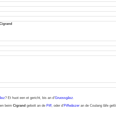
 Cigrand
âsz
? Et huot een et gericht, bis an d’
Gruossgâsz
.
en beim
Cigrand
gebott an de
Piff
, oder d’
Piffwâszer
an de Coulang lâfe gelô