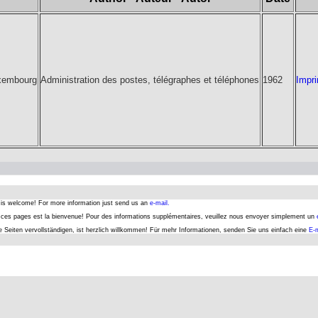
uxembourg
Administration des postes, télégraphes et téléphones
1962
Impr
s is welcome! For more information just send us an
e-mail.
er ces pages est la bienvenue! Pour des informations supplémentaires, veuillez nous envoyer simplement un
se Seiten vervollständigen, ist herzlich willkommen! Für mehr Informationen, senden Sie uns einfach eine
E-m