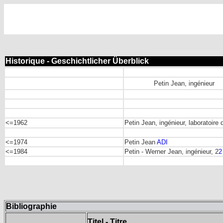
Historique - Geschichtlicher Überblick
Petin Jean, ingénieur
<=1962
Petin Jean, ingénieur, laboratoire d
<=1974
Petin Jean
ADI
<=1984
Petin - Werner Jean, ingénieur, 2
2
Bibliographie
Titel - Titre