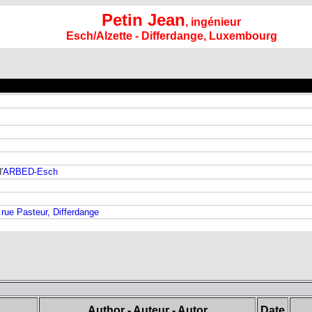
Petin Jean
, ingénieur
Esch/Alzette - Differdange, Luxembourg
'
ARBED-Esch
 rue Pasteur, Differdange
Author - Auteur - Autor
Date