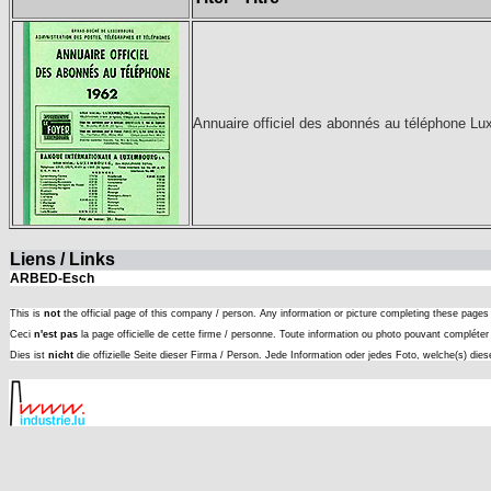
Annuaire officiel des abonnés au téléphone L
Liens / Links
ARBED-Esch
This is
not
the official page of this company / person. Any information or picture completing these page
Ceci
n'est pas
la page officielle de cette firme / personne. Toute information ou photo pouvant complét
Dies ist
nicht
die offizielle Seite dieser Firma / Person. Jede Information oder jedes Foto, welche(s) die