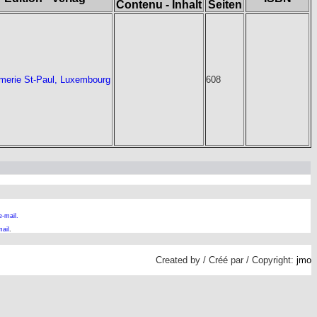
Contenu - Inhalt
Seiten
imerie St-Paul, Luxembourg
608
e-mail.
ail
.
Created by / Créé par / Copyright:
jmo