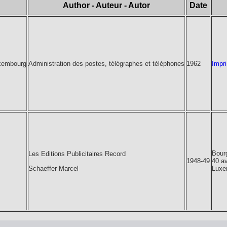
Author - Auteur - Autor
Date
uxembourg
Administration des postes, télégraphes et téléphones
1962
Impr
Bour
Les Editions Publicitaires Record
1948-49
40 a
Schaeffer Marcel
Luxe