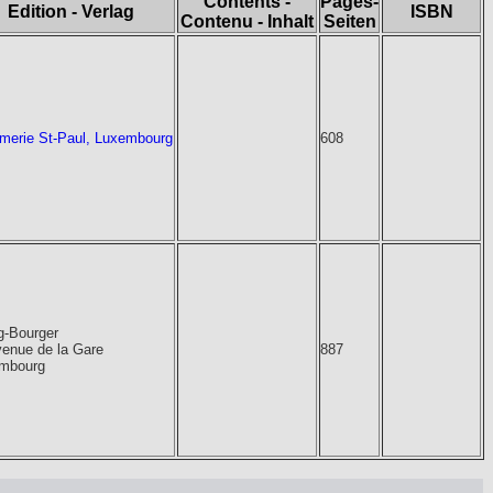
Contents -
Pages-
Edition - Verlag
ISBN
Contenu - Inhalt
Seiten
imerie St-Paul, Luxembourg
608
g-Bourger
venue de la Gare
887
mbourg