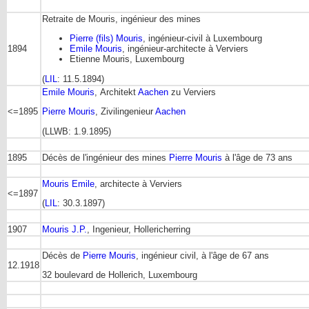
Retraite de Mouris, ingénieur des mines
Pierre (fils) Mouris
, ingénieur-civil à Luxembourg
1894
Emile Mouris
, ingénieur-architecte à Verviers
Etienne Mouris, Luxembourg
(
LIL
: 11.5.1894)
Emile Mouris
, Architekt
Aachen
zu Verviers
<=1895
Pierre Mouris
, Zivilingenieur
Aachen
(LLWB: 1.9.1895)
1895
Décès de l'ingénieur des mines
Pierre Mouris
à l'âge de 73 ans
Mouris Emile
, architecte à Verviers
<=1897
(
LIL
: 30.3.1897)
1907
Mouris J.P.
, Ingenieur, Hollericherring
Décès de
Pierre Mouris
, ingénieur civil, à l'âge de 67 ans
12.1918
32 boulevard de Hollerich, Luxembourg