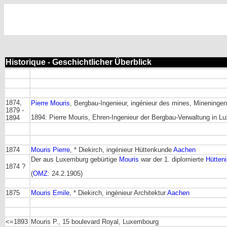
Historique - Geschichtlicher Überblick
1874,
Pierre Mouris
, Bergbau-Ingenieur, ingénieur des mines, Mineningen
1879 -
1894: Pierre Mouris, Ehren-Ingenieur der Bergbau-Verwaltung in L
1894
1874
Mouris Pierre
, * Diekirch, ingénieur Hüttenkunde
Aachen
Der aus Luxemburg gebürtige
Mouris
war der 1. diplomierte
Hütteni
1874 ?
(
OMZ
: 24.2.1905)
1875
Mouris Emile
, * Diekirch, ingénieur Architektur
Aachen
<=1893
Mouris P., 15 boulevard Royal, Luxembourg