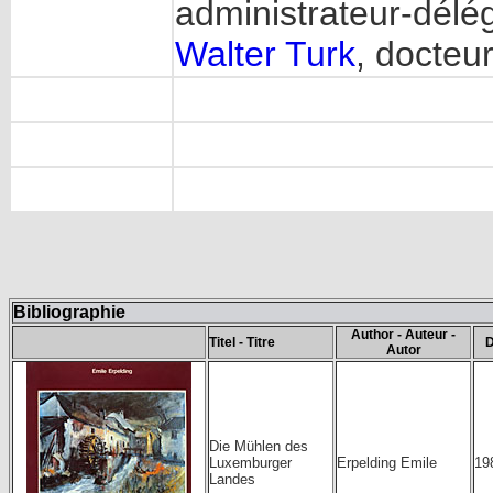
administrateur-délé
Walter Turk
, docteu
Bibliographie
Author - Auteur -
Titel - Titre
D
Autor
Die Mühlen des
Luxemburger
Erpelding Emile
19
Landes