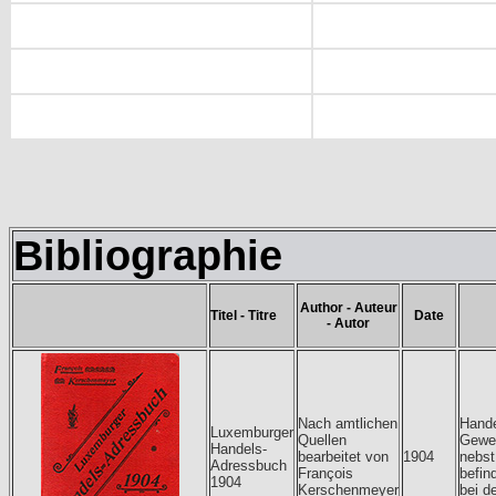
Bibliographie
Author - Auteur
Titel - Titre
Date
- Autor
Nach amtlichen
Hande
Luxemburger
Quellen
Gewe
Handels-
bearbeitet von
1904
nebst
Adressbuch
François
befin
1904
Kerschenmeyer
bei d