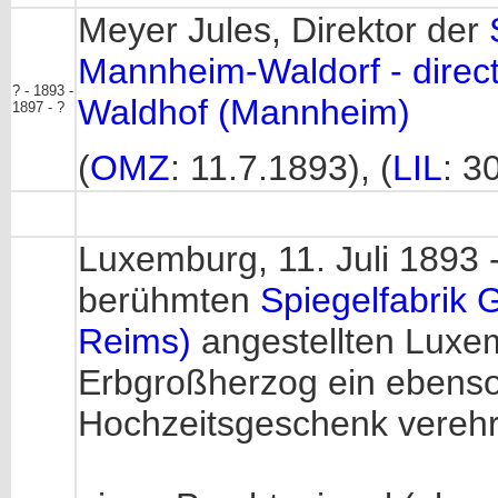
Meyer Jules, Direktor der
Mannheim-Waldorf - direct
? - 1893 -
Waldhof (Mannheim)
1897 - ?
(
OMZ
: 11.7.1893), (
LIL
: 3
Luxemburg, 11. Juli 1893 
berühmten
Spiegelfabrik 
Reims)
angestellten Luxe
Erbgroßherzog ein ebenso 
Hochzeitsgeschenk verehr