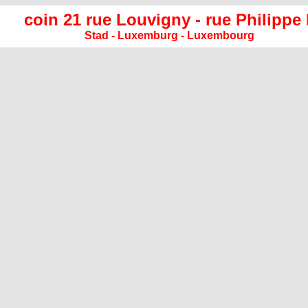
coin 21 rue Louvigny -
rue Philippe I
Stad - Luxemburg - Luxembourg