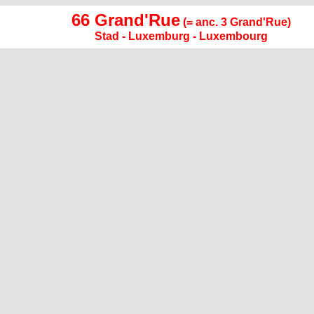
66 Grand'Rue
(= anc. 3 Grand'Rue)
Stad - Luxemburg - Luxembourg