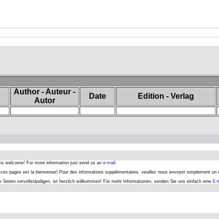
Author - Auteur -
Date
Edition - Verlag
Autor
s is welcome! For more information just send us an
e-mail.
er ces pages est la bienvenue! Pour des informations supplémentaires, veuillez nous envoyer simplement un
se Seiten vervollständigen, ist herzlich willkommen! Für mehr Informationen, senden Sie uns einfach eine
E-m