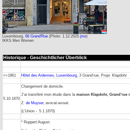
Luxembourg,
66 Grand'Rue
(Photo: 1.12.2025
jmo
)
IKKS Men Women
Historique - Geschichtlicher Überblick
<=1861
Hôtel des Ardennes, Luxembourg
, 3 Grand’rue, Propr. Klapdohr
Changement de domicile.
J’ai transféré mon étude dans la
maison Klapdohr, Grand’rue n
5.10.1870
Z.
de Muyser
, avocat-avoué.
(L’Union - 5.1.1870)
* Ruppert August.