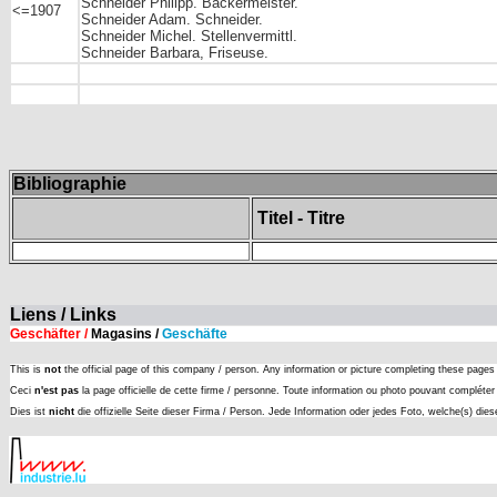
Schneider Philipp. Bäckermeister.
<=1907
Schneider Adam. Schneider.
Schneider Michel. Stellenvermittl.
Schneider Barbara, Friseuse.
Bibliographie
Titel - Titre
Liens / Links
Geschäfter /
Magasins /
Geschäfte
This is
not
the official page of this company / person. Any information or picture completing these page
Ceci
n'est pas
la page officielle de cette firme / personne. Toute information ou photo pouvant complét
Dies ist
nicht
die offizielle Seite dieser Firma / Person. Jede Information oder jedes Foto, welche(s) die