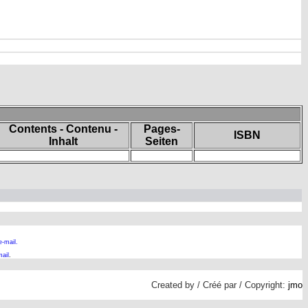
Contents - Contenu -
Pages-
ISBN
Inhalt
Seiten
e-mail.
ail
.
Created by / Créé par / Copyright:
jmo