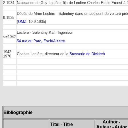
2.1934
Naissance de Guy Leclère, fils de Leclère Charles Emile Ernest à 
Décès de Mme Leclère - Salentiny dans un accident de voiture pr
9.1935
(
OMZ
: 10.9.1935)
Leclère - Salentiny Karl, Ingenieur
<=1942
54 rue du Parc, Esch/Alzette
1942 -
Charles Leclère, directeur de la
Brasserie de Diekirch
1970
Bibliographie
Author -
Titel - Titre
Auteur - Autor