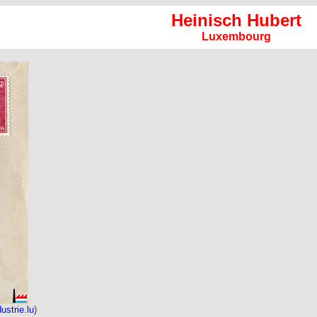
Heinisch Hubert
Luxembourg
dustrie.lu
)