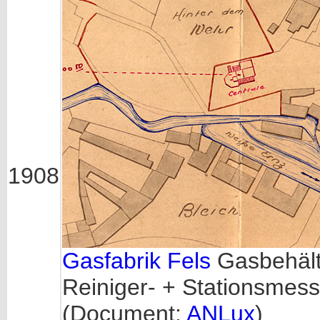
1908
Gasfabrik Fels
Gasbehälte
Reiniger- + Stationsmes
(Document:
ANLux
)