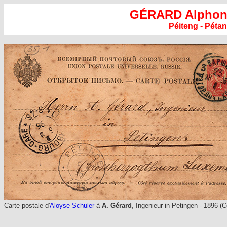
GÉRARD Alphon
Péiteng - Pétan
Carte postale d'
Aloyse Schuler
à
A. Gérard
, Ingenieur in Petingen - 1896 (C