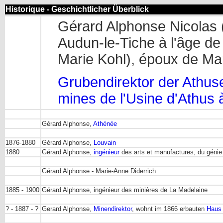
Historique - Geschichtlicher Überblick
Gérard Alphonse Nicolas 
Audun-le-Tiche à l'âge de 
Marie Kohl), époux de Ma
Grubendirektor der Athuse
mines de l'Usine d'Athus
Gérard Alphonse,
Athénée
1876-1880
Gérard Alphonse,
Louvain
1880
Gérard Alphonse,
ingénieur
des arts et manufactures, du génie 
Gérard Alphonse - Marie-Anne Diderrich
1885 - 1900
Gérard Alphonse, ingénieur des minières de La Madelaine
? - 1887 - ?
Gerard Alphonse,
Minendirektor
, wohnt im 1866 erbauten
Haus