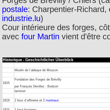
Forges de Brévilly
/ Chiers (c
postale
:
Charpentier-Richard, é
industrie.lu
)
Cour intérieure des forges, côt
avec
four Martin
vient d'être 
Historique - Geschichtlicher Überblick
Moulin de l´abbaye de Mouzon
Fondation des Forges de Brévilly
1815
par François Devillez - Bodson
laminoir
1819
2 feux d´affinerie et 2
marteaux
1824
1 haut fourneau