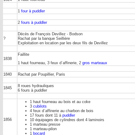
1
four à puddler
2
fours à puddler
Décès de François Devillez - Bodson
?
Rachat par la banque Seillière
Exploitation en location par les deux fils de Devillez
Faillite
1838
1 haut fourneau, 3 feux d´affinerie, 2
gros marteaux
1840
Rachat par Poupillier, Paris
8 roues hydrauliques
1845
6 fours à puddler
1 haut fourneau au bois et au coke
3
cubilots
4 feux d´affinerie au charbon de bois
17 fours dont 11 à
puddler
1856
10 équipages de cylindres dont 4 laminoirs
1 marteau presse
1 marteau-pilon
1
bocard