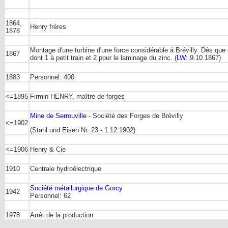
1864,
Henry frères
1878
Montage d'une turbine d'une force considérable à Brévilly. Dès que 
1867
dont 1 à petit train et 2 pour le laminage du zinc. (
LW
: 9.10.1867)
1883
Personnel: 400
<=1895
Firmin HENRY, maître de forges
Mine de Serrouville
- Société des Forges de Brévilly
<=1902
(Stahl und Eisen Nr. 23 - 1.12.1902)
<=1906
Henry & Cie
1910
Centrale hydroélectrique
Société métallurgique de Gorcy
1942
Personnel: 62
1978
Arrêt de la production