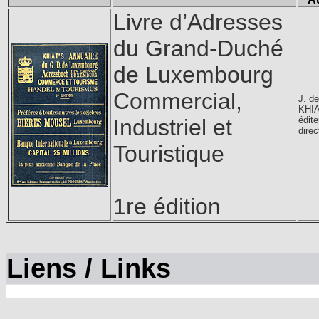
Livre d’Adresses
du Grand-Duché
de Luxembourg
Commercial,
J. d
KHIA
Industriel et
édite
direc
Touristique
1re édition
Liens / Links