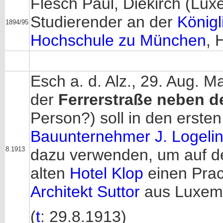
Flesch Paul, Diekirch (Lu
Studierender an der
Königl
1894/95
Hochschule zu München
, 
Esch a. d. Alz., 29. Aug. M
der
Ferrerstraße neben d
Person?) soll in den erste
Bauunternehmer J. Logelin
8.1913
dazu verwenden, um auf 
alten
Hotel Klop
einen Prac
Architekt Suttor
aus Luxembu
(
t
: 29.8.1913)