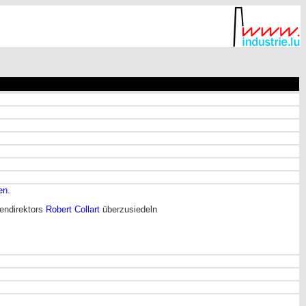
en.
endirektors
Robert Collart
überzusiedeln