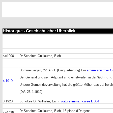
Historique - Geschichtlicher Überblick
<=1900
Dr Scholtes Guillaume, Eich
Dommeldingen, 22. April. (Einquartierung) Ein
amerikanischer Ge
Der General und sein Adjutant sind einstweilen in der
Wohnung d
4.1919
Unsere Gemeindeverwaltung hat die größte Mühe, das zahlreic
(DV: 23.4.1919)
8.1920
Scholtes Dr. Wilhelm, Eich:
voiture immatriculée L 384
Dr Scholtes Guillaume, Eich, 16 place d'Dargent
<=1935