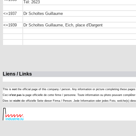
Tél: 2623
<=1937
Dr Scholtes Guillaume
<=1939
Dr Scholtes Guillaume, Eich, place d'Dargent
Liens / Links
This is
not
the official page of this company / person. Any information or picture completing these page
Ceci
n'est pas
la page officielle de cette firme / personne. Toute information ou photo pouvant complét
Dies ist
nicht
die offizielle Seite dieser Firma / Person. Jede Information oder jedes Foto, welche(s) die