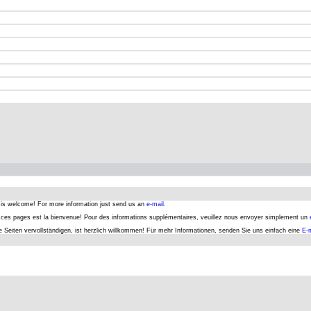
s is welcome! For more information just send us an
e-mail.
er ces pages est la bienvenue! Pour des informations supplémentaires, veuillez nous envoyer simplement un
se Seiten vervollständigen, ist herzlich willkommen! Für mehr Informationen, senden Sie uns einfach eine
E-m