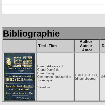
Bibliographie
Author -
Titel - Titre
Auteur -
D
Autor
Livre d’Adresses du
Grand-Duché de
Luxembourg
J. de HAI-KHIAT,
Commercial, Industriel et
19
éditeur-directeur
Touristique
1re édition