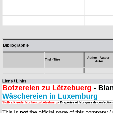
Bibliographie
Author - Auteur -
Titel - Titre
Autor
Liens / Links
Botzereien zu Lëtzebuerg
- Bla
Wäschereien in Luxemburg
Stoff- a Kleederfabriken zu Lëtzebuerg
- Draperies et fabriques de confectio
This is
not
the official page of this company /