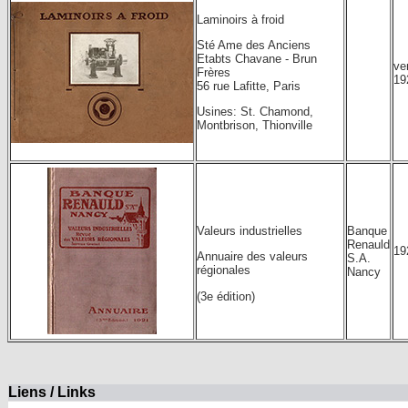
Laminoirs à froid
Sté Ame des Anciens
Etabts Chavane - Brun
ve
Frères
19
56 rue Lafitte, Paris
Usines: St. Chamond,
Montbrison, Thionville
Banque
Valeurs industrielles
Renauld
19
Annuaire des valeurs
S.A.
régionales
Nancy
(3e édition)
Liens / Links