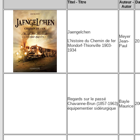
Titel - Titre
Auteur -
Da
Autor
Jaengelchen
Meyer
L’histoire du Chemin de fer
Jean-
20
Mondorf-Thionville 1903-
Paul
1934
Regards sur le passé
Bayle
Chavanne-Brun (1857-1963)
20
Maurice
équipementier sidérurgique