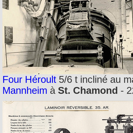
Four Héroult
5/6 t incliné au
Mannheim
à
St. Chamond
- 2