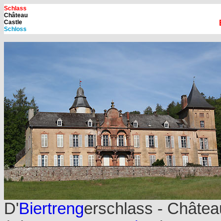
Schlass
Château
Castle
Schloss
D'
Biertreng
erschlass - Châte