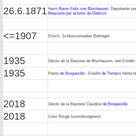
26.6.1871
Herrn
Baron Felix von Blochausen
, Deputierter u
Brasserie par actions de Diekirch
<=1907
Ensch, Schlossverwalter Birtringen
1935
Décès de la Baronne de Blochausen, née Estelle d
1935
Pierre
de Broqueville
- Estelle
de Tornaco
hérite l
2018
Décès de la Baronne Claudine
de Broqueville
2018
Croix Rouge luxembourgeoise