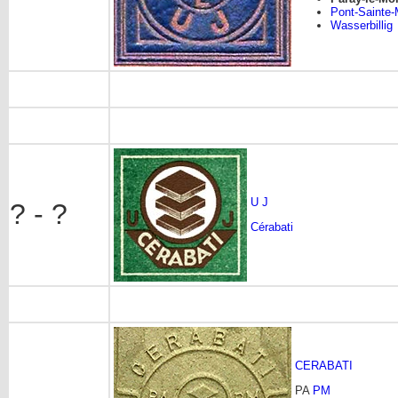
Pont-Sainte
Wasserbillig
U J
? - ?
Cérabati
CERABATI
PA
PM