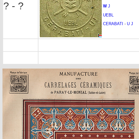
? - ?
W
J
UEBL
CERABATI
-
U J