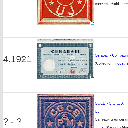
«anciens établisse
Cérabati - Compagn
4.1921
(Collection:
industri
CGCB - C.G.C.B.
UJ
? - ?
Carreaux grès cérame
Paray-le-Mo