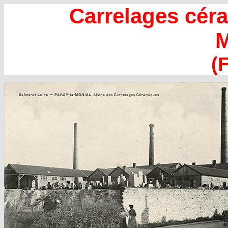
Carrelages cér
M
(