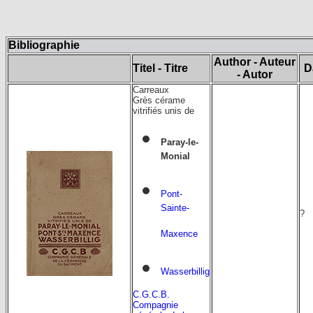
Bibliographie
Author - Auteur
Titel - Titre
D
- Autor
Carreaux
Grès cérame
vitrifiés unis de
Paray-le-
Monial
Pont-
Sainte-
?
Maxence
Wasserbillig
C.G.C.B.
Compagnie