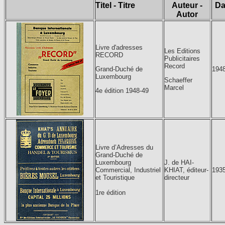
Titel - Titre
Auteur -
Da
Autor
Livre d'adresses
Les Editions
RECORD
Publicitaires
Record
194
Grand-Duché de
Luxembourg
Schaeffer
Marcel
4e édition 1948-49
Livre d’Adresses du
Grand-Duché de
Luxembourg
J. de HAI-
Commercial, Industriel
KHIAT, éditeur-
193
et Touristique
directeur
1re édition