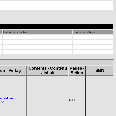
Début production
Fin production
Contents - Contenu
Pages -
ion - Verlag
ISBN
- Inhalt
Seiten
e St-Paul,
608
urg