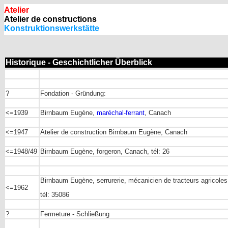
Atelier
Atelier de constructions
Konstruktionswerkstätte
Historique - Geschichtlicher Überblick
?
Fondation - Gründung:
<=1939
Birnbaum Eugène,
maréchal-ferrant
, Canach
<=1947
Atelier de construction Birnbaum Eugène, Canach
<=1948/49
Birnbaum Eugène, forgeron, Canach, tél: 26
Birnbaum Eugène, serrurerie, mécanicien de tracteurs agricoles
<=1962
tél: 35086
?
Fermeture - Schließung