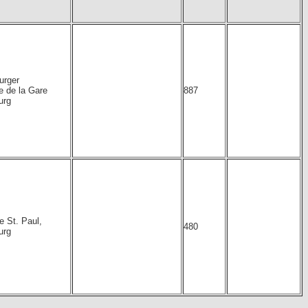
urger
e de la Gare
887
urg
e St. Paul,
480
urg