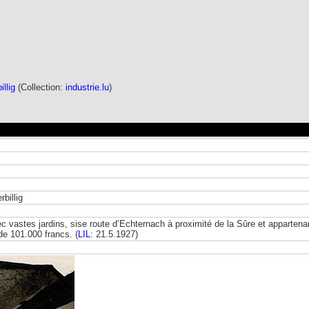
llig
(Collection:
industrie.lu
)
billig
 vastes jardins, sise route d’Echternach à proximité de la Sûre et appartenan
de 101.000 francs. (
LIL
: 21.5.1927)