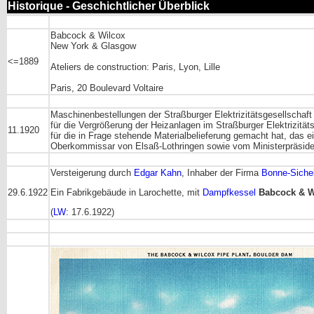
Historique - Geschichtlicher Überblick
Babcock & Wilcox
New York & Glasgow
<=1889
Ateliers de construction: Paris, Lyon, Lille
Paris, 20 Boulevard Voltaire
Maschinenbestellungen der Straßburger Elektrizitätsgesellschaft 
für die Vergrößerung der Heizanlagen im Straßburger Elektrizität
11.1920
für die in Frage stehende Materialbelieferung gemacht hat, das e
Oberkommissar von Elsaß-Lothringen sowie vom Ministerpräsiden
Versteigerung durch
Edgar Kahn
, Inhaber der Firma
Bonne-Siche
29.6.1922
Ein Fabrikgebäude in Larochette, mit
Dampfkessel
Babcock & W
(
LW
: 17.6.1922)