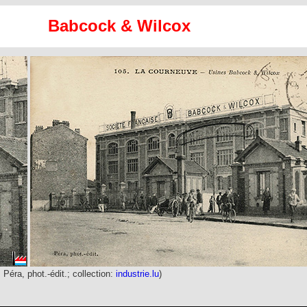
Babcock & Wilcox
: Péra, phot.-édit.; collection:
industrie.lu
)