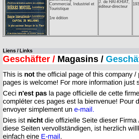
J. de HAI-KHIAT,
Commercial, Industriel et
19
éditeur-directeur
Touristique
1re édition
Liens / Links
Geschäfter /
Magasins /
Geschä
This is
not
the official page of this company /
pages is welcome! For more information just
Ceci
n'est pas
la page officielle de cette fir
compléter ces pages est la bienvenue! Pour d
envoyer simplement un
e-mail.
Dies ist
nicht
die offizielle Seite dieser Firm
diese Seiten vervollständigen, ist herzlich w
einfach eine
E-mail
.