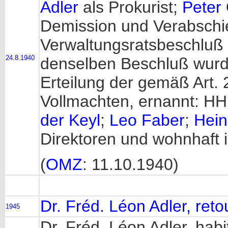
Adler
als Prokurist;
Peter
Demission und Verabschi
Verwaltungsratsbeschluß
24.8.1940
denselben Beschluß wurde
Erteilung der gemäß Art.
Vollmachten, ernannt: H
der Keyl
;
Leo Faber
;
Hein
Direktoren und wohnhaft i
(
OMZ
: 11.10.1940)
Dr. Fréd. Léon Adler, ret
1945
Dr. Fréd. Léon Adler, hab