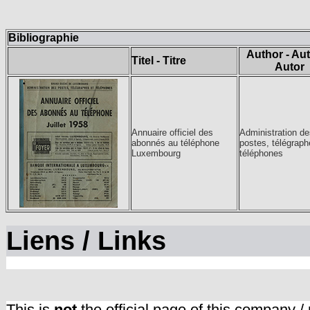
Bibliographie
Author - Aut
Titel - Titre
Autor
Annuaire officiel des
Administration de
abonnés au téléphone
postes, télégraph
Luxembourg
téléphones
Liens / Links
This is
not
the official page of this company /