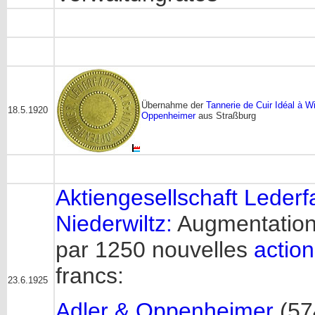
Übernahme der
Tannerie de Cuir Idéal à Wil
18.5.1920
Oppenheimer
aus Straßburg
Aktiengesellschaft Lederfa
Niederwiltz:
Augmentation 
par 1250 nouvelles
actio
francs:
23.6.1925
Adler & Oppenheimer
(574