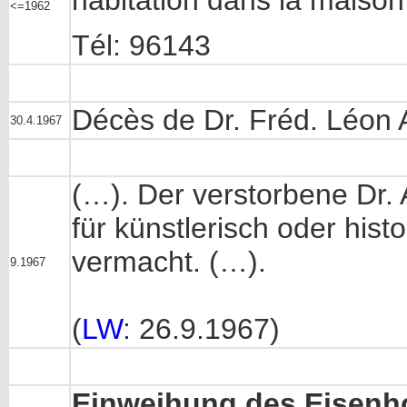
habitation dans la maiso
<=1962
Tél: 96143
Décès de Dr. Fréd. Léon 
30.4.1967
(…). Der verstorbene Dr.
für künstlerisch oder his
vermacht. (…).
9.1967
(
LW
: 26.9.1967)
Einweihung des Eisenh