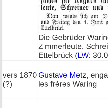
Die Gebrüder Warin
Zimmerleute, Schre
Ettelbrück (
LW
: 30.
vers 1870
Gustave Metz
, eng
(?)
les frères Waring