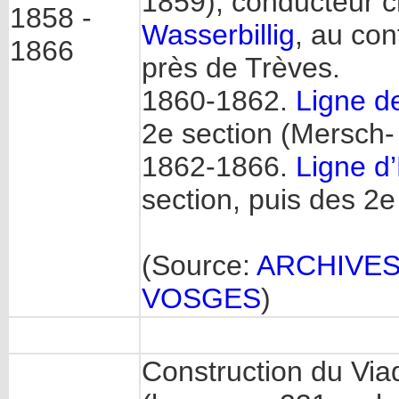
1859), conducteur c
1858 -
Wasserbillig
, au con
1866
près de Trèves.
1860-1862.
Ligne d
2e section (Mersch- 
1862-1866.
Ligne d
section, puis des 2e
(Source:
ARCHIVE
VOSGES
)
Construction du Vi