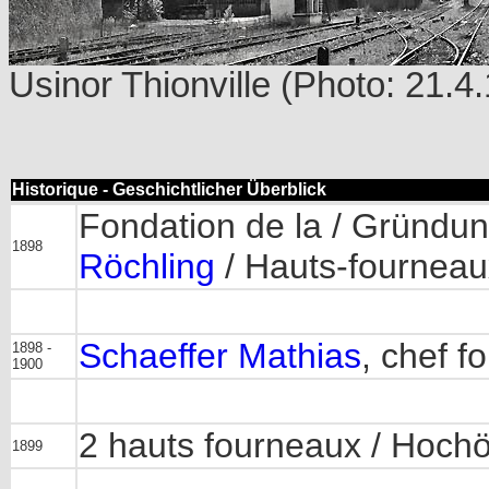
Usinor Thionville (Photo: 21.
Historique - Geschichtlicher Überblick
Fondation de la / Gründun
1898
Röchling
/ Hauts-fourneaux
Schaeffer Mathias
, chef f
1898 -
1900
2 hauts fourneaux / Hoch
1899