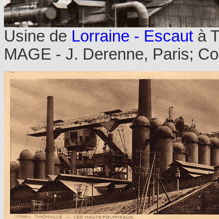
Usine de
Lorraine - Escaut
à T
MAGE - J. Derenne, Paris; Col