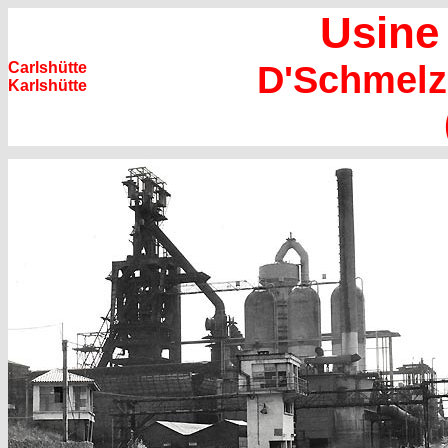
Usine 
D'Schmelz
Carlshütte
Karlshütte