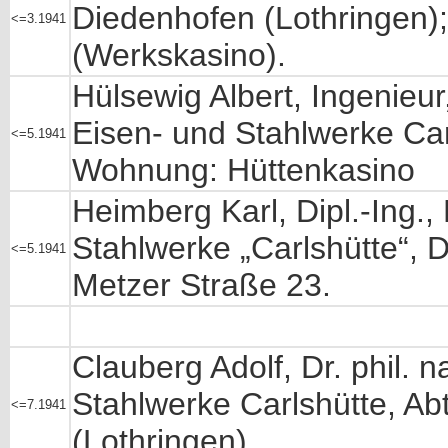
Diedenhofen (Lothringen)
<=3.1941
(Werkskasino).
Hülsewig Albert, Ingenieur
Eisen- und Stahlwerke Car
<=5.1941
Wohnung: Hüttenkasino
Heimberg Karl, Dipl.-Ing.
Stahlwerke „Carlshütte“, 
<=5.1941
Metzer Straße 23.
Clauberg Adolf, Dr. phil. 
Stahlwerke Carlshütte, Ab
<=7.1941
(Lothringen)