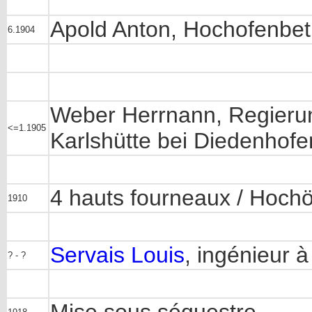
Apold Anton, Hochofenbetr
6.1904
Weber Herrnann, Regierun
<=1.1905
Karlshütte bei Diedenhofe
4 hauts fourneaux / Hoch
1910
Servais Louis
, ingénieur à
? - ?
Mise sous séquestre