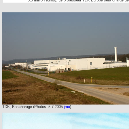
3,5 million euros). Le professeur TDK Europe sera chargé de
TDK, Bascharage (Photos: 5.7.2005
jmo
)