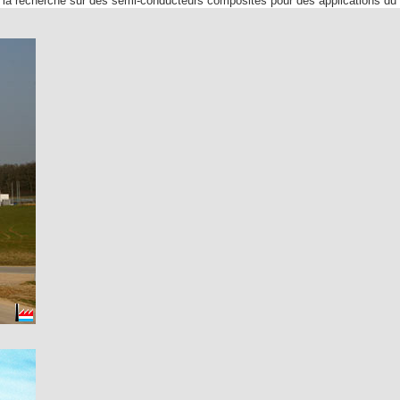
 la recherche sur des semi-conducteurs composites pour des applications du d