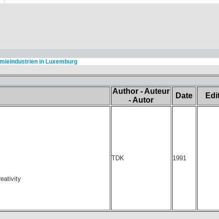
mieindustrien in Luxemburg
Author - Auteur
Date
Edi
- Autor
TDK
1991
eativity