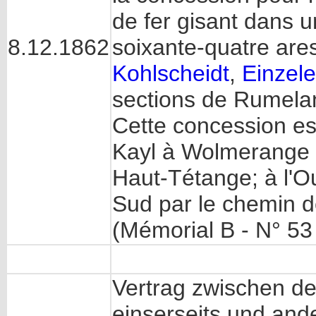
de fer gisant dans 
8.12.1862
soixante-quatre ares
Kohlscheidt
,
Einzel
sections de Rumela
Cette concession es
Kayl à Wolmerange ;
Haut-Tétange; à l'Oue
Sud par le chemin 
(Mémorial B - N° 53
Vertrag zwischen d
einserseits und and