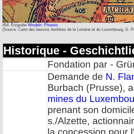
454: Erzgrube
Windeln
:
Phoenix
(Source: Carte des bassins ferrifères de la Lorraine et du Luxembourg, G. Pe
Historique - Geschichtl
Fondation par - Grü
Demande de
N. Fl
Burbach (Prusse), 
mines du Luxembour
prenant son domicil
s./Alzette, actionnai
la concession pour l