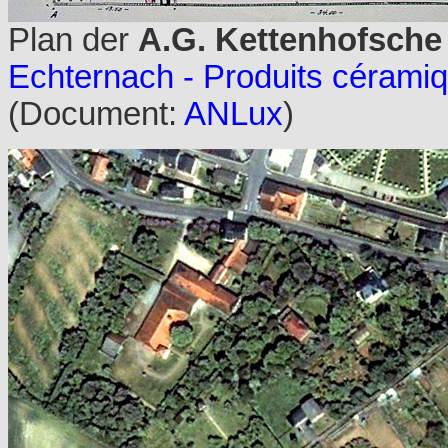
Plan der
A.G. Kettenhofsche
Echternach - Produits cérami
(Document:
ANLux
)