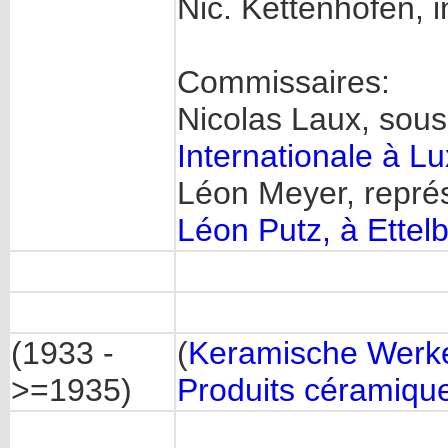
Nic. Kettenhofen, i
Commissaires:
Nicolas Laux, sous
Internationale à 
Léon Meyer, repré
Léon Putz, à Ettel
(1933 -
(
Keramische Werke
>=1935)
Produits céramiqu