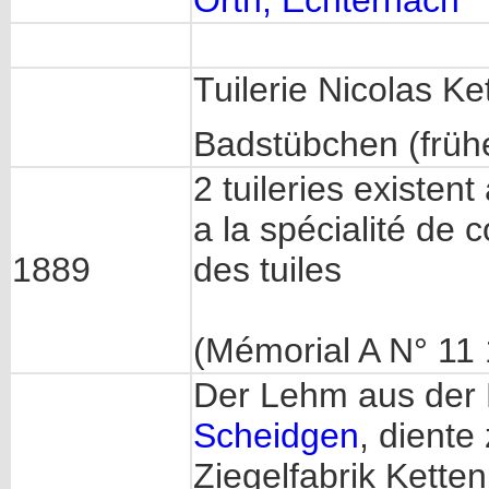
Orth, Echternach
Tuilerie Nicolas K
Badstübchen (früh
2 tuileries existent
a la spécialité de 
1889
des tuiles
(Mémorial A N° 11
Der Lehm aus der 
Scheidgen
, diente
Ziegelfabrik Kette