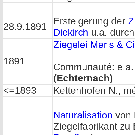
Ersteigerung der
Z
28.9.1891
Diekirch
u.a. durch
Ziegelei Meris & C
1891
Communauté: e.a
(Echternach)
<=1893
Kettenhofen N., m
Naturalisation
von K
Ziegelfabrikant zu