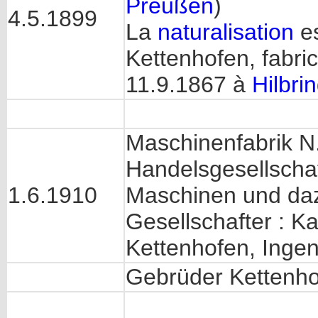
Preußen
)
4.5.1899
La
naturalisation
es
Kettenhofen, fabric
11.9.1867 à
Hilbri
Maschinenfabrik N.
Handelsgesellschaf
1.6.1910
Maschinen und daz
Gesellschafter : K
Kettenhofen, Inge
Gebrüder Kettenh